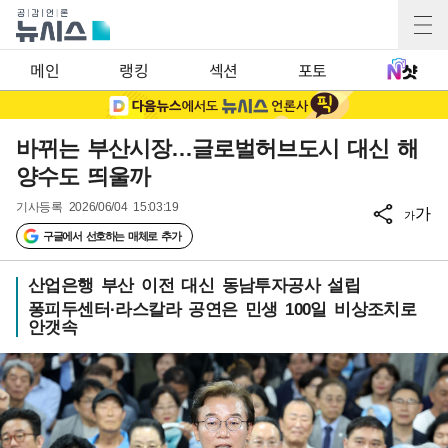
메인
랭킹
섹션
포토
바뀌는 부산시장…글로벌허브도시 대신 해
양수도 띄울까
기사등록
2026/06/04 15:03:19
가
가
구글에서 선호하는 매체로 추가
산업은행 부산 이전 대신 동남투자공사 설립
퐁피두센터·라스칼라 공연은 민생 100일 비상조치로
안갯속