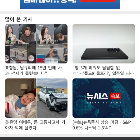
많이 본 기사
표창원, 남규리에 15년 만에 사
"창 3개 띄워도 답답함 없
과…"제가 틀렸습니다"
네"…'폴드8 울트라', 일주일 써보
니
英유명 여배우, 큰 교통사고서 기
[속보]뉴욕증시 상승 마감…S&P
아차 덕에 살았다
0.6% 나스닥 1.3%↑