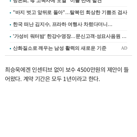
방은희, 母 고독사에 오열 "이틀 만에 발견"
"바지 벗고 앞뒤로 돌아"…탈북민 회상한 기쁨조 검사
한국 떠난 김지수, 프라하 여행사 차렸다더니…
'가성비 워터밤' 한강수영장…문신고객·성묘사음원 민원
최승욱에겐 인센티브 없이 보수 4500만원의 제안이 들
어왔다. 계약 기간은 모두 1년이라고 한다.