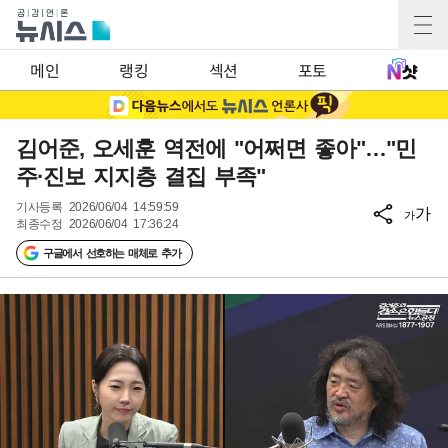
메인
랭킹
섹션
포토
김어준, 오세훈 역전에 "어쩌면 좋아"…"민
주·진보 지지층 결집 부족"
기사등록
2026/06/04 14:59:59
가
가
최종수정
2026/06/04 17:36:24
구글에서 선호하는 매체로 추가