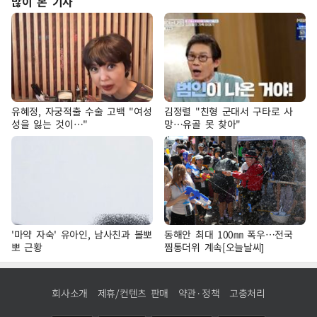
많이 본 기사
유혜정, 자궁적출 수술 고백 "여성
김정렬 "친형 군대서 구타로 사
성을 잃는 것이…"
망…유골 못 찾아"
'마약 자숙' 유아인, 남사친과 볼뽀
동해안 최대 100㎜ 폭우…전국
뽀 근황
찜통더위 계속[오늘날씨]
회사소개
제휴/컨텐츠 판매
약관·정책
고충처리