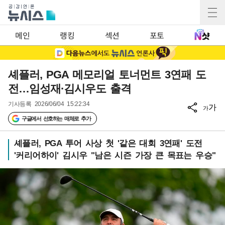
메인
랭킹
섹션
포토
셰플러, PGA 메모리얼 토너먼트 3연패 도
전…임성재·김시우도 출격
기사등록
2026/06/04 15:22:34
가
가
구글에서 선호하는 매체로 추가
셰플러, PGA 투어 사상 첫 '같은 대회 3연패' 도전
'커리어하이' 김시우 "남은 시즌 가장 큰 목표는 우승"