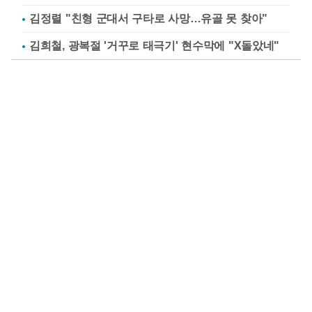
김정렬 "친형 군대서 구타로 사망…유골 못 찾아"
김희철, 광복절 '거꾸로 태극기' 현수막에 "X돌았네"