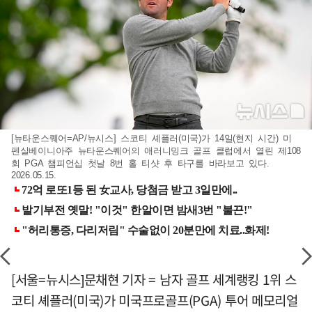
[뉴타운스퀘어=AP/뉴시스] 스코티 셰플러(미국)가 14일(현지 시간) 미
펜실베이니아주 뉴타운스퀘어의 애러니밍크 골프 클럽에서 열린 제108
회 PGA 챔피언십 첫날 8번 홀 티샷 후 타구를 바라보고 있다.
2026.05.15.
[서울=뉴시스]문채현 기자 = 남자 골프 세계랭킹 1위 스
코티 셰플러(미국)가 미국프로골프(PGA) 투어 메모리얼