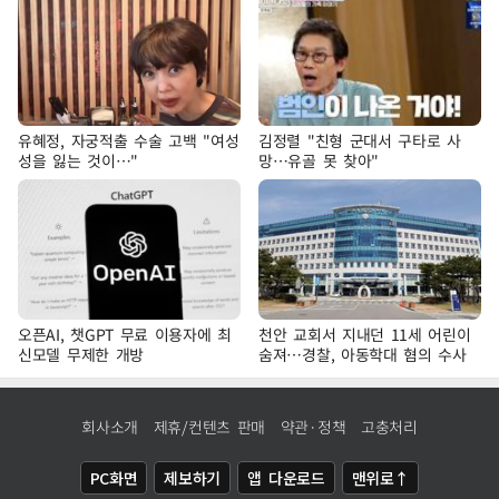
유혜정, 자궁적출 수술 고백 "여성
김정렬 "친형 군대서 구타로 사
성을 잃는 것이…"
망…유골 못 찾아"
오픈AI, 챗GPT 무료 이용자에 최
천안 교회서 지내던 11세 어린이
신모델 무제한 개방
숨져…경찰, 아동학대 혐의 수사
회사소개
제휴/컨텐츠 판매
약관·정책
고충처리
PC화면
제보하기
앱 다운로드
맨위로↑