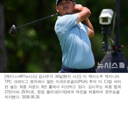
[맥키니=AP/뉴시스] 김시우가 24일(현지 시간) 미 텍사스주 맥키니의
TPC 크레이그 랜치에서 열린 미국프로골프(PGA) 투어 더 CJ컵 바이
런 넬슨 최종 라운드 9번 홀에서 티샷하고 있다. 김시우는 최종 합계
27언더파 257타로, 윈덤 클라크(미국)에게 역전을 허용하며 준우승을
차지했다. 2026.05.25.