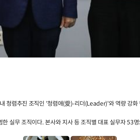
내 청렴추진 조직인 '청렴애(愛)-리더(Leader)'와 역량 강
한 실무 조직이다. 본사와 지사 등 조직별 대표 실무자 53명