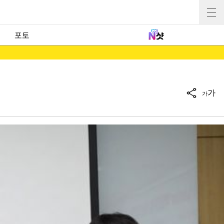
포토
가
가