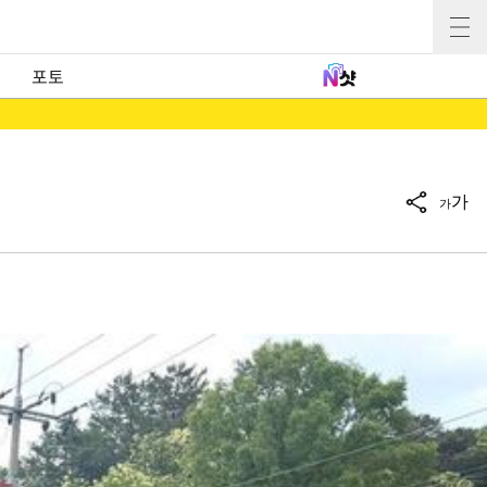
포토
가
가