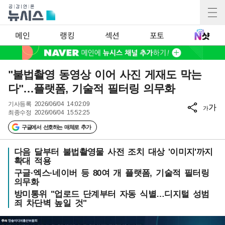
메인
랭킹
섹션
포토
"불법촬영 동영상 이어 사진 게재도 막는
다"…플랫폼, 기술적 필터링 의무화
기사등록
2026/06/04 14:02:09
가
가
최종수정
2026/06/04 15:52:25
구글에서 선호하는 매체로 추가
다음 달부터 불법촬영물 사전 조치 대상 '이미지'까지
확대 적용
구글·엑스·네이버 등 80여 개 플랫폼, 기술적 필터링
의무화
방미통위 "업로드 단계부터 자동 식별…디지털 성범
죄 차단벽 높일 것"