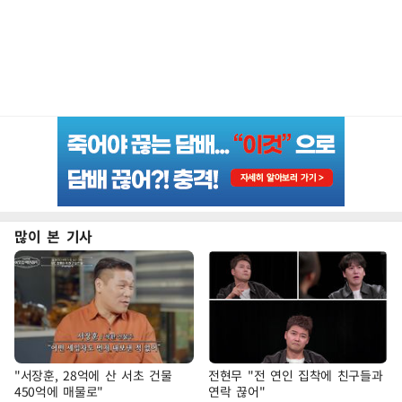
많이 본 기사
"서장훈, 28억에 산 서초 건물
전현무 "전 연인 집착에 친구들과
450억에 매물로"
연락 끊어"