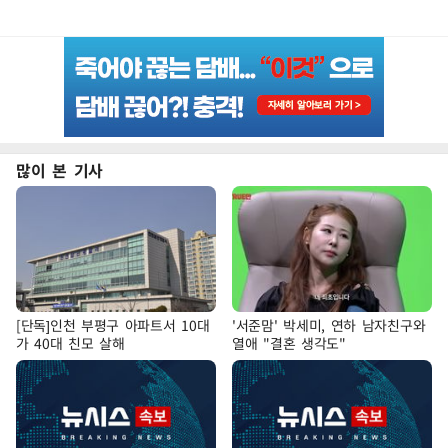
많이 본 기사
[단독]인천 부평구 아파트서 10대
'서준맘' 박세미, 연하 남자친구와
가 40대 친모 살해
열애 "결혼 생각도"