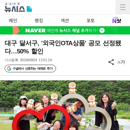
메인
랭킹
섹션
포토
대구 달서구, '외국인OTA상품' 공모 선정됐
다…50% 할인
기사등록
2026/06/04 13:51:19
가
가
구글에서 선호하는 매체로 추가