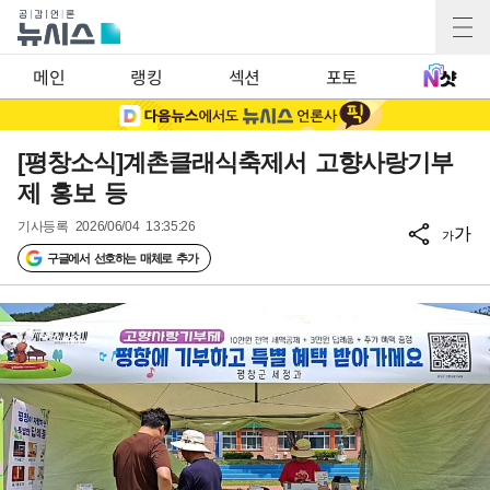
메인
랭킹
섹션
포토
[평창소식]계촌클래식축제서 고향사랑기부
제 홍보 등
기사등록
2026/06/04 13:35:26
가
가
구글에서 선호하는 매체로 추가