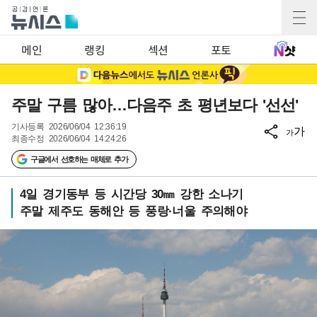
메인
랭킹
섹션
포토
주말 구름 많아…다음주 초 평년보다 '선선'
기사등록
2026/06/04 12:36:19
가
가
최종수정
2026/06/04 14:24:26
구글에서 선호하는 매체로 추가
4일 경기동부 등 시간당 30㎜ 강한 소나기
주말 제주도 동해안 등 풍랑·너울 주의해야