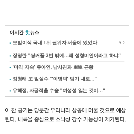
이시간
핫
뉴스
장영란 "쌍커풀 3번 밖에…왜 성형미인이라고 하냐"
'마약 자숙' 유아인, 남사친과 뽀뽀 근황
정청래 또 말실수 "'이명박' 임기 내로…"
유혜정, 자궁적출 수술 "여성성 잃는 것이…"
이 찬 공기는 당분간 우리나라 상공에 머물 것으로 예상
된다. 내륙을 중심으로 소낙성 강수 가능성이 제기된다.