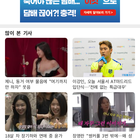
많이 본 기사
제니, 동거 여부 물음에 "여기까지
이강인, 오늘 서울서 AT마드리드
만 하자" 웃음
입단식…'전례 없는 특급대우'
18살 차 장기하와 연애 중 윤가
장영란 "쌍커풀 3번 밖에…왜 성