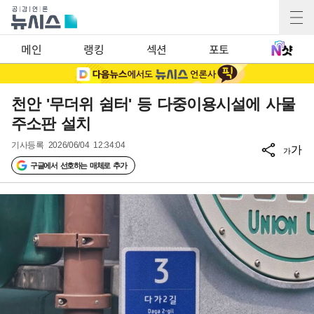
메인
랭킹
섹션
포토
천안 '무더위 쉼터' 등 다중이용시설에 사물
주소판 설치
기사등록
2026/06/04 12:34:04
가
가
구글에서 선호하는 매체로 추가