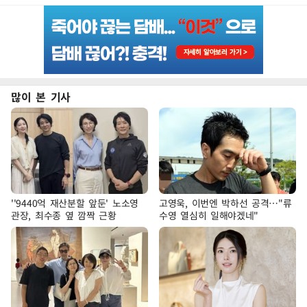
많이 본 기사
''9440억 재산분할 앞둔' 노소영
고영욱, 이번엔 박하선 공격…"류
관장, 최수종 옆 깜짝 근황
수영 열심히 일해야겠네"