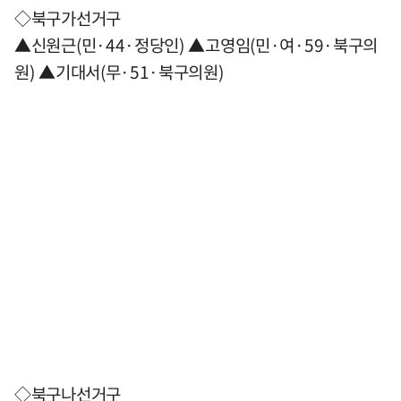
◇북구가선거구
▲신원근(민·44·정당인) ▲고영임(민·여·59·북구의
원) ▲기대서(무·51·북구의원)
◇북구나선거구