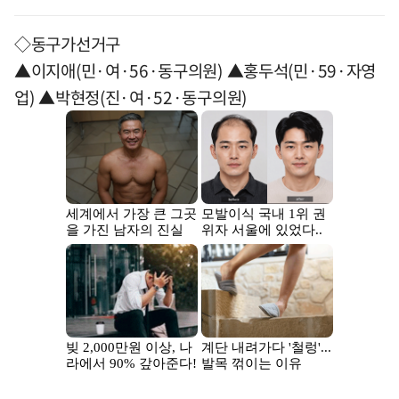
◇동구가선거구
▲이지애(민·여·56·동구의원) ▲홍두석(민·59·자영
업) ▲박현정(진·여·52·동구의원)