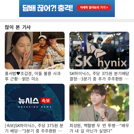
많이 본 기사
홍서범♥조갑경, 아들 불륜 사과
SK하이닉스, 주당 375원 분기배당
후 근황…밝은 미소
결정…3분기 중 추가 주주환원 발
표
[속보]SK하이닉스, 주당 375원 분
최성원, 백혈병 두 번 투병…"배우
기 배당…"3분기 중 주주환원 방
가 내 길 아닌가 싶었다"