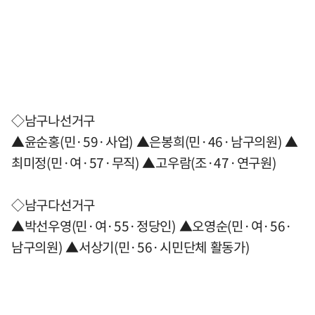
◇남구나선거구
▲윤순홍(민·59·사업) ▲은봉희(민·46·남구의원) ▲
최미정(민·여·57·무직) ▲고우람(조·47·연구원)
◇남구다선거구
▲박선우영(민·여·55·정당인) ▲오영순(민·여·56·
남구의원) ▲서상기(민·56·시민단체 활동가)