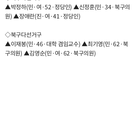
▲박정하(민·여·52·정당인) ▲신정훈(민·34·북구의
원) ▲장애란(진·여·41·정당인)
◇북구다선거구
▲이재봉(민·46·대학 겸임교수) ▲최기영(민·62·북
구의원) ▲김영순(민·여·62·북구의원)