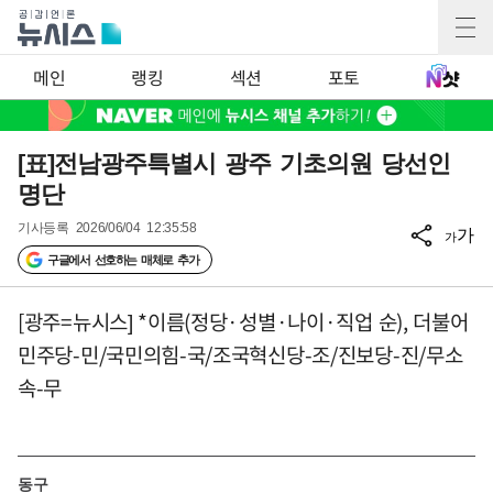
메인
랭킹
섹션
포토
[표]전남광주특별시 광주 기초의원 당선인
명단
기사등록
2026/06/04 12:35:58
가
가
구글에서 선호하는 매체로 추가
[광주=뉴시스] *이름(정당·성별·나이·직업 순), 더불어
민주당-민/국민의힘-국/조국혁신당-조/진보당-진/무소
속-무
동구