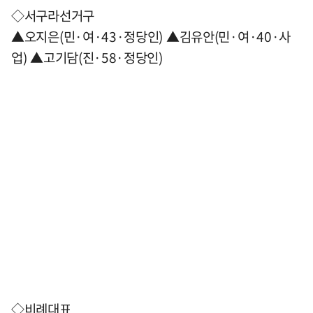
◇서구라선거구
▲오지은(민·여·43·정당인) ▲김유안(민·여·40·사
업) ▲고기담(진·58·정당인)
◇비례대표