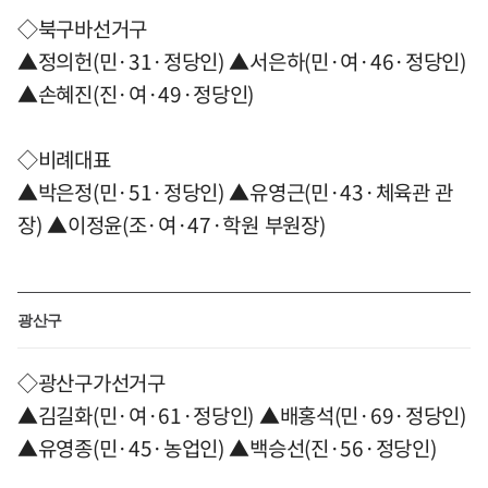
◇북구바선거구
▲정의헌(민·31·정당인) ▲서은하(민·여·46·정당인)
▲손혜진(진·여·49·정당인)
◇비례대표
▲박은정(민·51·정당인) ▲유영근(민·43·체육관 관
장) ▲이정윤(조·여·47·학원 부원장)
광산구
◇광산구가선거구
▲김길화(민·여·61·정당인) ▲배홍석(민·69·정당인)
▲유영종(민·45·농업인) ▲백승선(진·56·정당인)