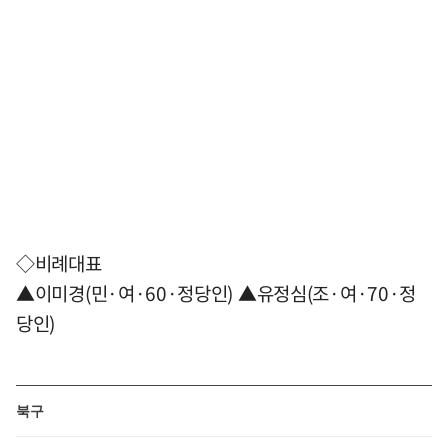
◇비례대표
▲이미경(민·여·60·정당인) ▲유정심(조·여·70·정
당인)
북구