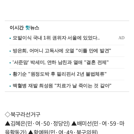
이시간
핫
뉴스
방은희, 어머니 고독사에 오열 "이틀 만에 발견"
'서준맘' 박세미, 연하 남친과 열애 "결혼 전제"
황기순 "원정도박 후 필리핀서 2년 불법체류"
백혈병 재발 최성원 "치료가 날 죽이는 것 같아"
◇북구라선거구
▲김혜은(민·여·50·정당인) ▲배미선(민·여·59·마
을활동가) ▲황예원(민·여·49·북구의원)