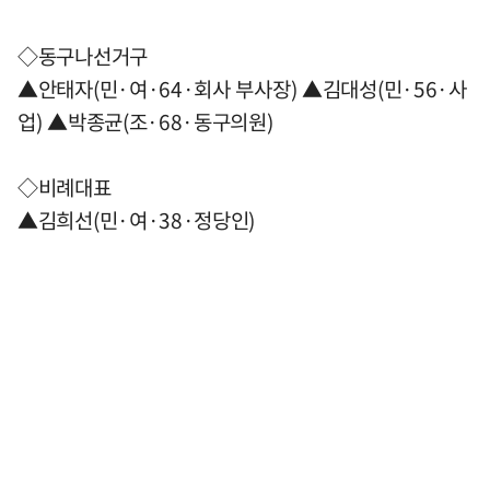
◇동구나선거구
▲안태자(민·여·64·회사 부사장) ▲김대성(민·56·사
업) ▲박종균(조·68·동구의원)
◇비례대표
▲김희선(민·여·38·정당인)