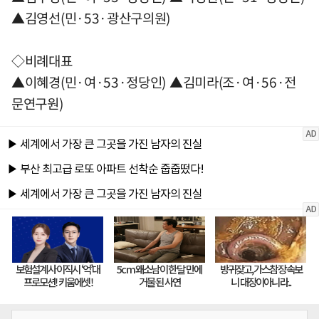
▲김영선(민·53·광산구의원)
◇비례대표
▲이혜경(민·여·53·정당인) ▲김미라(조·여·56·전
문연구원)