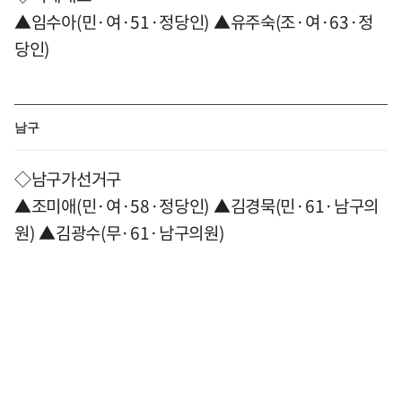
▲임수아(민·여·51·정당인) ▲유주숙(조·여·63·정
당인)
남구
◇남구가선거구
▲조미애(민·여·58·정당인) ▲김경묵(민·61·남구의
원) ▲김광수(무·61·남구의원)