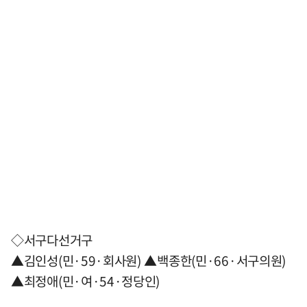
◇서구다선거구
▲김인성(민·59·회사원) ▲백종한(민·66·서구의원)
▲최정애(민·여·54·정당인)