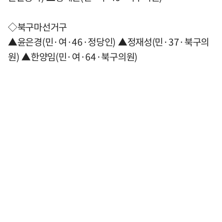
◇북구마선거구
▲윤은경(민·여·46·정당인) ▲정재성(민·37·북구의
원) ▲한양임(민·여·64·북구의원)