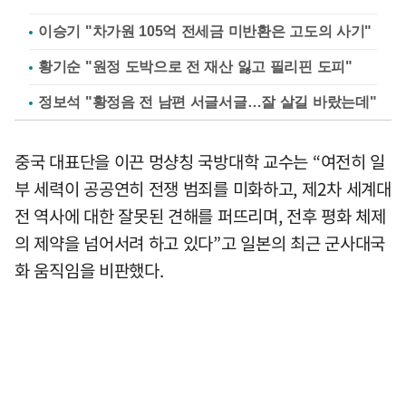
이승기 "차가원 105억 전세금 미반환은 고도의 사기"
황기순 "원정 도박으로 전 재산 잃고 필리핀 도피"
정보석 "황정음 전 남편 서글서글…잘 살길 바랐는데"
중국 대표단을 이끈 멍샹칭 국방대학 교수는 “여전히 일
부 세력이 공공연히 전쟁 범죄를 미화하고, 제2차 세계대
전 역사에 대한 잘못된 견해를 퍼뜨리며, 전후 평화 체제
의 제약을 넘어서려 하고 있다”고 일본의 최근 군사대국
화 움직임을 비판했다.