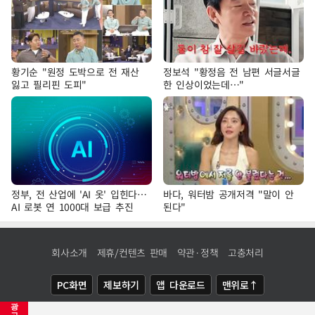
황기순 "원정 도박으로 전 재산
정보석 "황정음 전 남편 서글서글
잃고 필리핀 도피"
한 인상이었는데…"
정부, 전 산업에 'AI 옷' 입힌다…
바다, 워터밤 공개저격 "말이 안
AI 로봇 연 1000대 보급 추진
된다"
회사소개
제휴/컨텐츠 판매
약관·정책
고충처리
PC화면
제보하기
앱 다운로드
맨위로↑
광
COPYRIGHTⓒ
NEWSIS
ALL RIGHTS RESERVED.