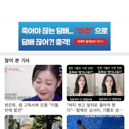
많이 본 기사
방은희, 母 고독사에 오열 "이틀
"바지 벗고 앞뒤로 돌아야 했
만에 발견"
다"…탈북민 김서아, 기쁨조 검사
수치심 회상