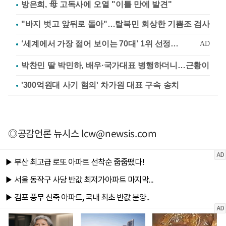
방은희, 母 고독사에 오열 "이틀 만에 발견"
"바지 벗고 앞뒤로 돌아"…탈북민 회상한 기쁨조 검사
박찬민 딸 박민하, 배우·국가대표 병행하더니…근황이
'300억원대 사기 혐의' 차가원 대표 구속 송치
◎공감언론 뉴시스
lcw@newsis.com