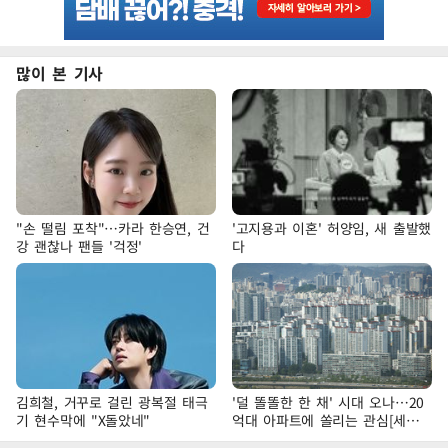
많이 본 기사
"손 떨림 포착"…카라 한승연, 건
'고지용과 이혼' 허양임, 새 출발했
강 괜찮나 팬들 '걱정'
다
김희철, 거꾸로 걸린 광복절 태극
'덜 똘똘한 한 채' 시대 오나…20
기 현수막에 "X돌았네"
억대 아파트에 쏠리는 관심[세제
개편, 그 이후②]