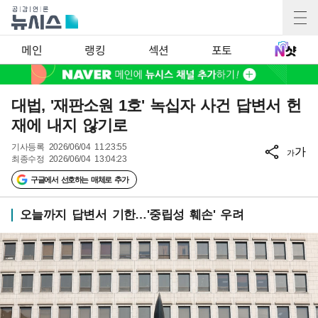
메인
랭킹
섹션
포토
대법, '재판소원 1호' 녹십자 사건 답변서 헌
재에 내지 않기로
기사등록
2026/06/04 11:23:55
가
가
최종수정
2026/06/04 13:04:23
구글에서 선호하는 매체로 추가
오늘까지 답변서 기한…'중립성 훼손' 우려