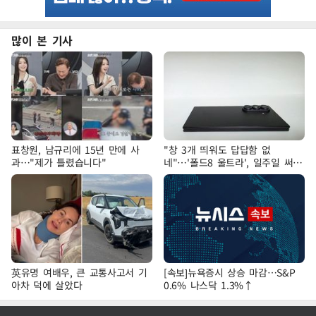
많이 본 기사
표창원, 남규리에 15년 만에 사
"창 3개 띄워도 답답함 없
과…"제가 틀렸습니다"
네"…'폴드8 울트라', 일주일 써보
니
英유명 여배우, 큰 교통사고서 기
[속보]뉴욕증시 상승 마감…S&P
아차 덕에 살았다
0.6% 나스닥 1.3%↑