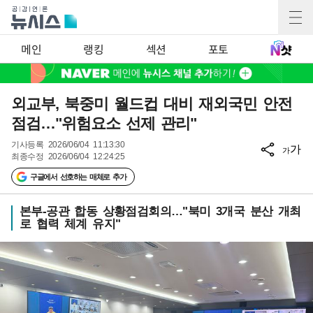
메인
랭킹
섹션
포토
외교부, 북중미 월드컵 대비 재외국민 안전
점검…"위험요소 선제 관리"
기사등록
2026/06/04 11:13:30
가
가
최종수정
2026/06/04 12:24:25
구글에서 선호하는 매체로 추가
본부-공관 합동 상황점검회의…"북미 3개국 분산 개최
로 협력 체계 유지"