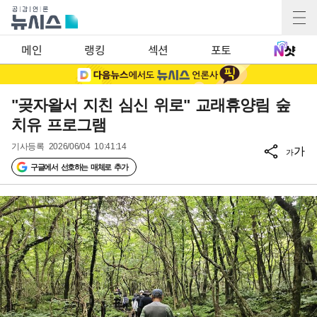
메인
랭킹
섹션
포토
"곶자왈서 지친 심신 위로" 교래휴양림 숲
치유 프로그램
기사등록
2026/06/04 10:41:14
가
가
구글에서 선호하는 매체로 추가