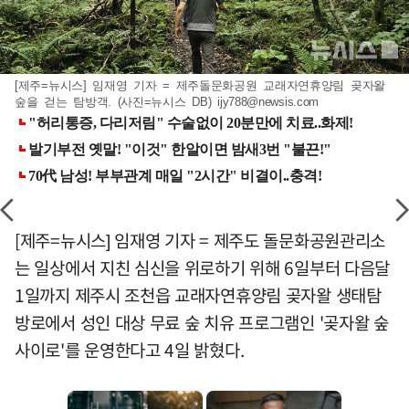
[제주=뉴시스] 임재영 기자 = 제주돌문화공원 교래자연휴양림 곶자왈
숲을 걷는 탐방객. (사진=뉴시스 DB)
ijy788@newsis.com
[제주=뉴시스] 임재영 기자 = 제주도 돌문화공원관리소
는 일상에서 지친 심신을 위로하기 위해 6일부터 다음달
1일까지 제주시 조천읍 교래자연휴양림 곶자왈 생태탐
방로에서 성인 대상 무료 숲 치유 프로그램인 '곶자왈 숲
사이로'를 운영한다고 4일 밝혔다.