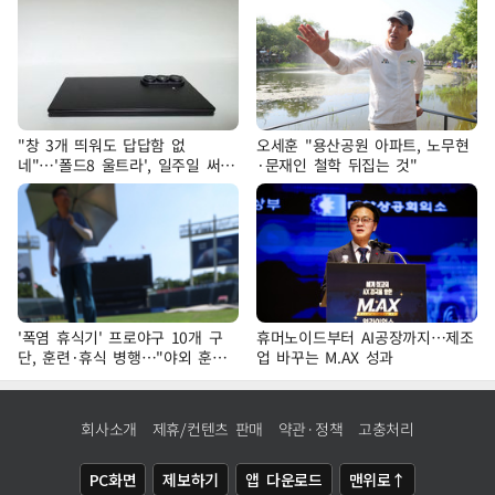
"창 3개 띄워도 답답함 없
오세훈 "용산공원 아파트, 노무현
네"…'폴드8 울트라', 일주일 써보
·문재인 철학 뒤집는 것"
니
'폭염 휴식기' 프로야구 10개 구
휴머노이드부터 AI공장까지…제조
단, 훈련·휴식 병행…"야외 훈련
업 바꾸는 M.AX 성과
해도 안전 최우선"
회사소개
제휴/컨텐츠 판매
약관·정책
고충처리
PC화면
제보하기
앱 다운로드
맨위로↑