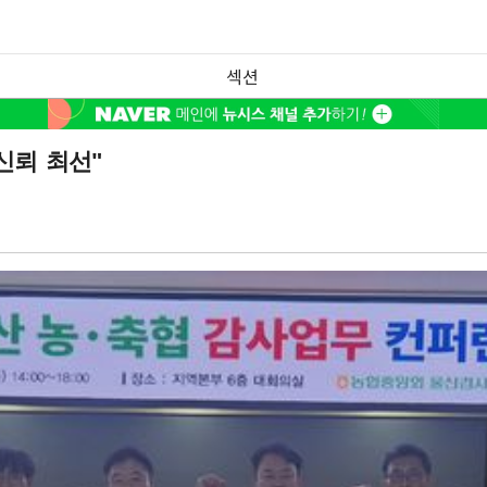
섹션
신뢰 최선"