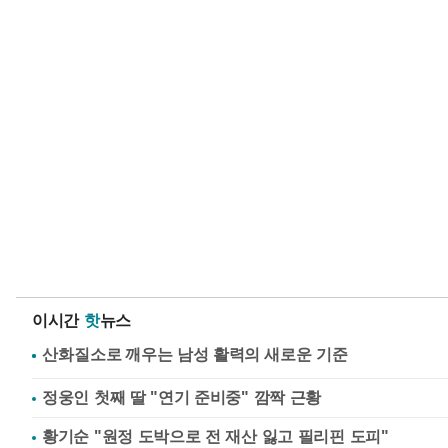
이시간
핫
뉴스
정웅인 첫째 딸 "연기 준비중" 깜짝 근황
황기순 "원정 도박으로 전 재산 잃고 필리핀 도피"