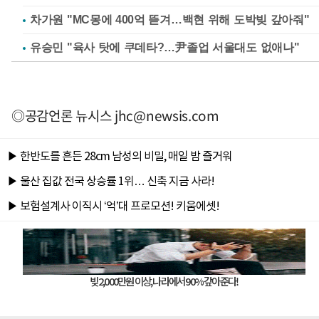
차가원 "MC몽에 400억 뜯겨…백현 위해 도박빚 갚아줘"
유승민 "육사 탓에 쿠데타?…尹졸업 서울대도 없애나"
◎공감언론 뉴시스
jhc@newsis.com