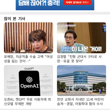
많이 본 기사
유혜정, 자궁적출 수술 고백 "여성
김정렬 "친형 군대서 구타로 사
성을 잃는 것이…"
망…유골 못 찾아"
오픈AI, 챗GPT 무료 이용자에 최
천안 교회서 지내던 11세 어린이
신모델 무제한 개방
숨져…경찰, 아동학대 혐의 수사