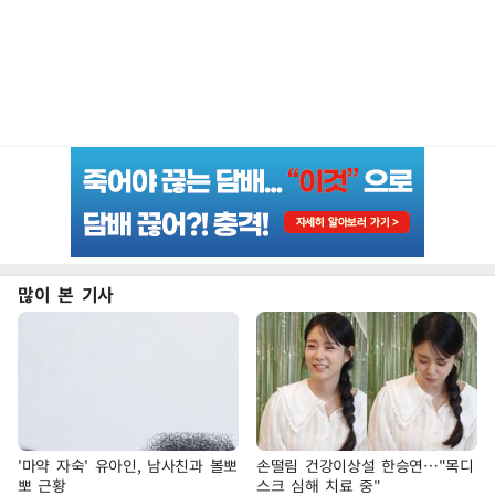
많이 본 기사
'마약 자숙' 유아인, 남사친과 볼뽀
손떨림 건강이상설 한승연…"목디
뽀 근황
스크 심해 치료 중"