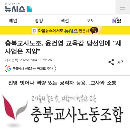
메인
랭킹
섹션
포토
충북교사노조, 윤건영 교육감 당선인에 "새
사업은 지양"
기사등록
2026/06/04 09:56:26
가
가
구글에서 선호하는 매체로 추가
진영 벗어나 역량 있는 공직자 등용…교사와 소통