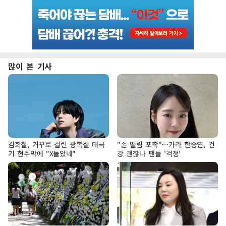
많이 본 기사
김희철, 거꾸로 걸린 광복절 태극
"손 떨림 포착"…카라 한승연, 건
기 현수막에 "X돌았네"
강 괜찮나 팬들 '걱정'