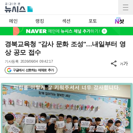
메인
랭킹
섹션
포토
경북교육청 "감사 문화 조성"…내일부터 영
상 공모 접수
기사등록
2026/06/04 09:42:17
가
가
구글에서 선호하는 매체로 추가