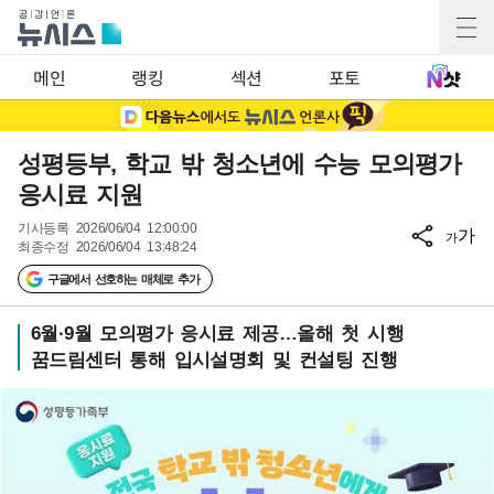
메인
랭킹
섹션
포토
성평등부, 학교 밖 청소년에 수능 모의평가
응시료 지원
기사등록
2026/06/04 12:00:00
가
가
최종수정
2026/06/04 13:48:24
구글에서 선호하는 매체로 추가
6월·9월 모의평가 응시료 제공…올해 첫 시행
꿈드림센터 통해 입시설명회 및 컨설팅 진행