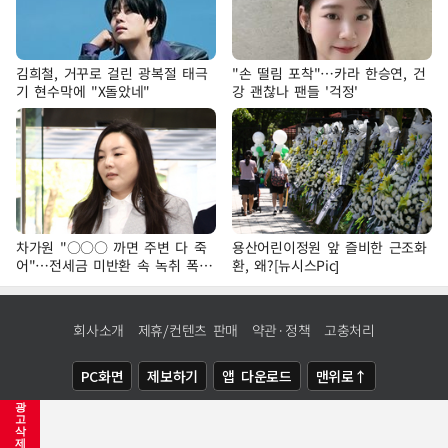
김희철, 거꾸로 걸린 광복절 태극
"손 떨림 포착"…카라 한승연, 건
기 현수막에 "X돌았네"
강 괜찮나 팬들 '걱정'
차가원 "○○○ 까면 주변 다 죽
용산어린이정원 앞 즐비한 근조화
어"…전세금 미반환 속 녹취 폭로
환, 왜?[뉴시스Pic]
파장
회사소개
제휴/컨텐츠 판매
약관·정책
고충처리
PC화면
제보하기
앱 다운로드
맨위로↑
광
COPYRIGHTⓒ
NEWSIS
ALL RIGHTS RESERVED.
고
삭
제