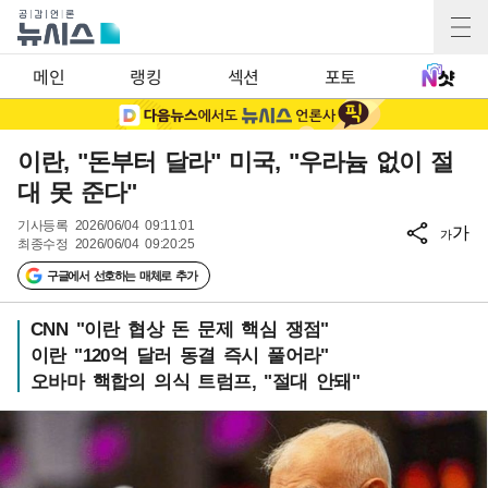
메인
랭킹
섹션
포토
이란, "돈부터 달라" 미국, "우라늄 없이 절
대 못 준다"
기사등록
2026/06/04 09:11:01
가
가
최종수정
2026/06/04 09:20:25
구글에서 선호하는 매체로 추가
CNN "이란 협상 돈 문제 핵심 쟁점"
이란 "120억 달러 동결 즉시 풀어라"
오바마 핵합의 의식 트럼프, "절대 안돼"