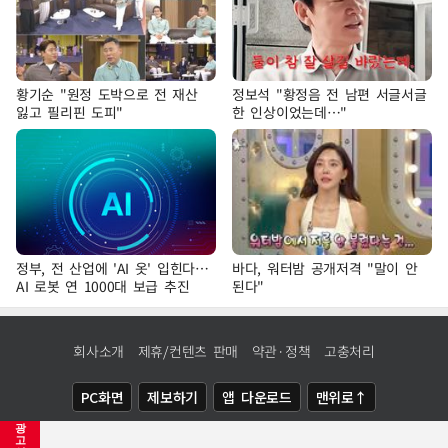
황기순 "원정 도박으로 전 재산
정보석 "황정음 전 남편 서글서글
잃고 필리핀 도피"
한 인상이었는데…"
정부, 전 산업에 'AI 옷' 입힌다…
바다, 워터밤 공개저격 "말이 안
AI 로봇 연 1000대 보급 추진
된다"
회사소개
제휴/컨텐츠 판매
약관·정책
고충처리
PC화면
제보하기
앱 다운로드
맨위로↑
광
COPYRIGHTⓒ
NEWSIS
ALL RIGHTS RESERVED.
고