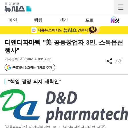
메인
랭킹
섹션
포토
디앤디파마텍 "美 공동창업자 3인, 스톡옵션
행사"
기사등록
2026/06/04 09:04:22
가
가
구글에서 선호하는 매체로 추가
"책임 경영 의지 재확인"
[서울=뉴시스] 디앤디파마텍 로고. (사진=디앤디파마텍 제공)