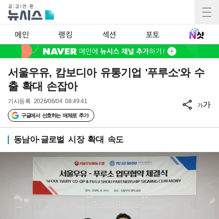
메인
랭킹
섹션
포토
서울우유, 캄보디아 유통기업 '푸루소'와 수
출 확대 손잡아
기사등록
2026/06/04 08:49:41
가
가
구글에서 선호하는 매체로 추가
동남아·글로벌 시장 확대 속도