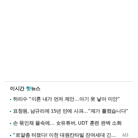
이시간
핫
뉴스
하리수 "이혼 내가 먼저 제안…아기 못 낳아 미안"
표창원, 남규리에 15년 만에 사과…"제가 틀렸습니다"
손 묶인채 물속에… 女유튜버, UDT 훈련 완벽 소화