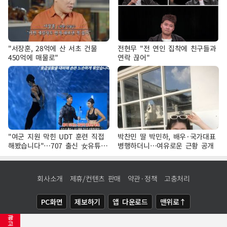
"서장훈, 28억에 산 서초 건물
전현무 "전 연인 집착에 친구들과
450억에 매물로"
연락 끊어"
"여군 지원 막힌 UDT 훈련 직접
박찬민 딸 박민하, 배우·국가대표
해봤습니다"…707 출신 女유튜버
병행하더니…여유로운 근황 공개
'완벽 소화'
회사소개
제휴/컨텐츠 판매
약관·정책
고충처리
PC화면
제보하기
앱 다운로드
맨위로↑
광
COPYRIGHTⓒ
NEWSIS
ALL RIGHTS RESERVED.
고