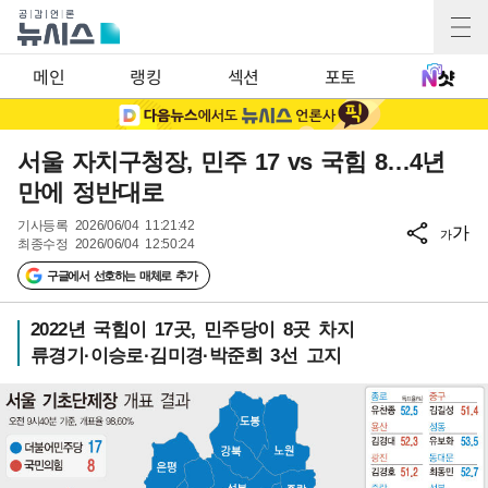
메인
랭킹
섹션
포토
서울 자치구청장, 민주 17 vs 국힘 8…4년
만에 정반대로
기사등록
2026/06/04 11:21:42
가
가
최종수정
2026/06/04 12:50:24
구글에서 선호하는 매체로 추가
2022년 국힘이 17곳, 민주당이 8곳 차지
류경기·이승로·김미경·박준희 3선 고지