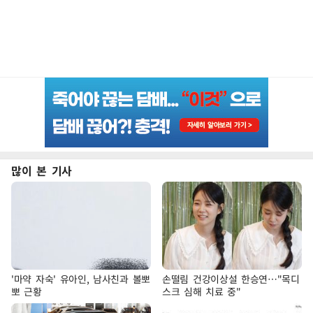
많이 본 기사
'마약 자숙' 유아인, 남사친과 볼뽀
손떨림 건강이상설 한승연…"목디
뽀 근황
스크 심해 치료 중"