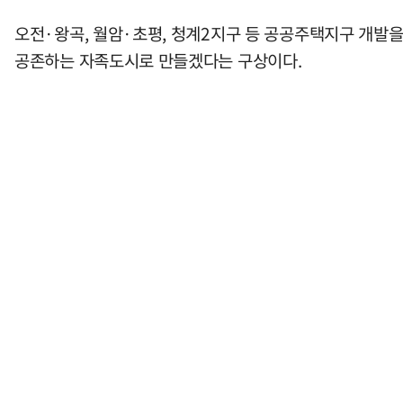
오전·왕곡, 월암·초평, 청계2지구 등 공공주택지구 개발을
공존하는 자족도시로 만들겠다는 구상이다.