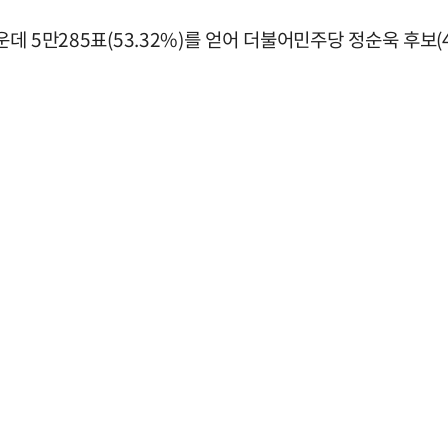
운데 5만285표(53.32%)를 얻어 더불어민주당 정순욱 후보(4