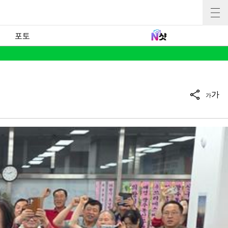
포토
가
가