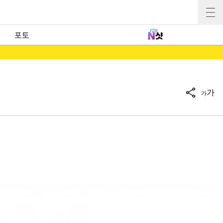
포토
가
가