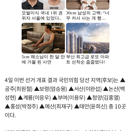
4일 이번 선거 개표 결과 국민의힘 당선 지역(후보)는 ▲
공주(최원철) ▲보령(엄승용) ▲서산(이완섭) ▲논산(백
성현) ▲계룡(이응우) ▲부여(이용우) ▲청양(김홍열)
▲홍성(박정주) ▲예산(최재구) ▲태안(윤희신) 총 10곳
이다.