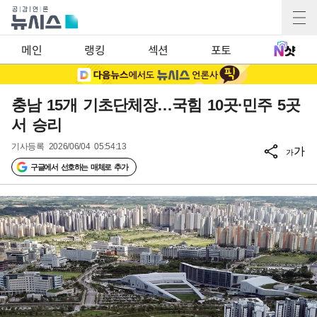
메인
랭킹
섹션
포토
충남 15개 기초단체장…국힘 10곳·민주 5곳
서 승리
기사등록
2026/06/04 05:54:13
가
가
구글에서 선호하는 매체로 추가