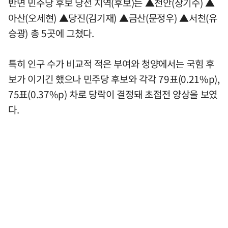
반면 민주당 후보 당선 지역(후보)는 ▲천안(장기수) ▲
아산(오세현) ▲당진(김기재) ▲금산(문정우) ▲서천(유
승광) 총 5곳에 그쳤다.
특히 인구 수가 비교적 적은 부여와 청양에서는 국힘 후
보가 이기긴 했으나 민주당 후보와 각각 79표(0.21%p),
75표(0.37%p) 차로 당락이 결정돼 초접전 양상을 보였
다.