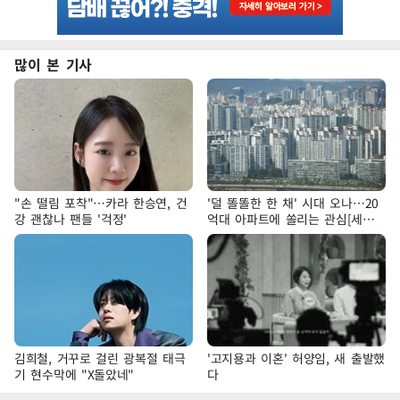
많이 본 기사
"손 떨림 포착"…카라 한승연, 건
'덜 똘똘한 한 채' 시대 오나…20
강 괜찮나 팬들 '걱정'
억대 아파트에 쏠리는 관심[세제
개편, 그 이후②]
김희철, 거꾸로 걸린 광복절 태극
'고지용과 이혼' 허양임, 새 출발했
기 현수막에 "X돌았네"
다