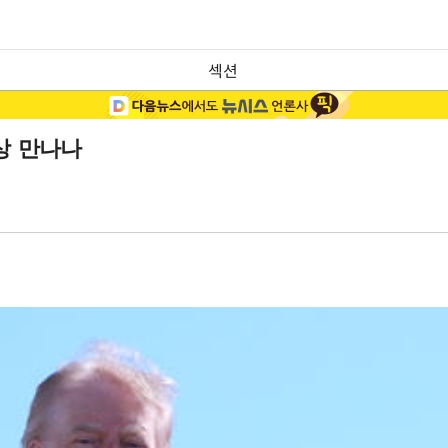
섹션
상 만나나