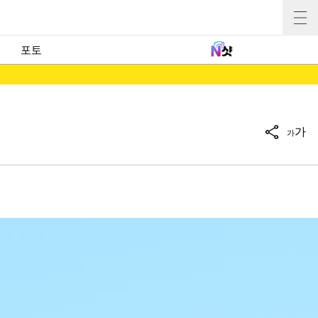
포토
가
가