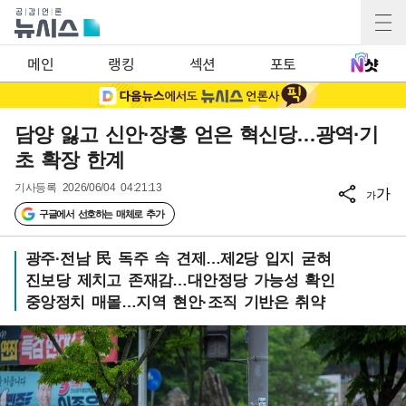
메인
랭킹
섹션
포토
담양 잃고 신안·장흥 얻은 혁신당…광역·기
초 확장 한계
기사등록
2026/06/04 04:21:13
가
가
구글에서 선호하는 매체로 추가
광주·전남 民 독주 속 견제…제2당 입지 굳혀
진보당 제치고 존재감…대안정당 가능성 확인
중앙정치 매몰…지역 현안·조직 기반은 취약