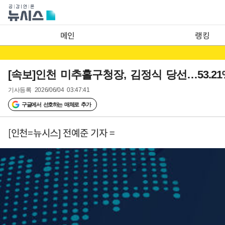
메인
랭킹
[속보]인천 미추홀구청장, 김정식 당선…53.21%
기사등록
2026/06/04 03:47:41
구글에서 선호하는 매체로 추가
[인천=뉴시스] 전예준 기자 =