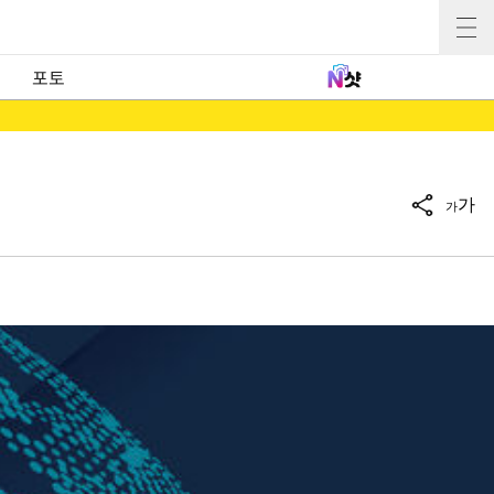
포토
가
가