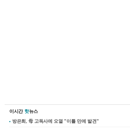
이시간
핫
뉴스
방은희, 母 고독사에 오열 "이틀 만에 발견"