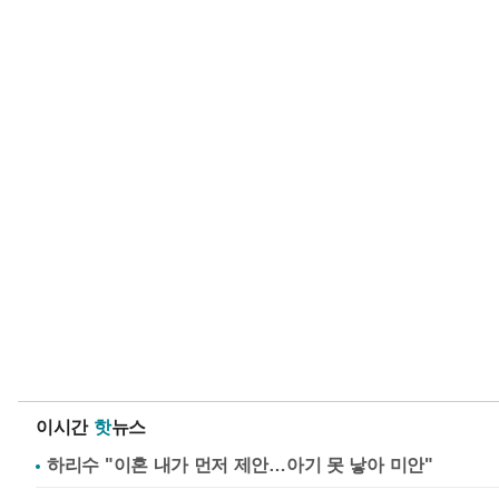
이시간
핫
뉴스
하리수 "이혼 내가 먼저 제안…아기 못 낳아 미안"