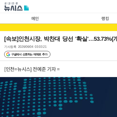
메인
랭킹
[속보]인천시장, 박찬대 당선 '확실'…53.73%(개
기사등록
2026/06/04 03:03:21
구글에서 선호하는 매체로 추가
[인천=뉴시스] 전예준 기자 =