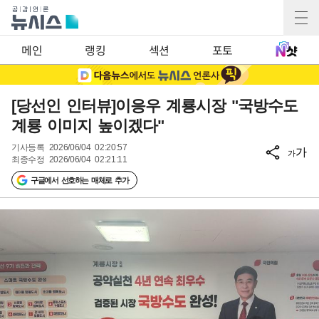
메인
랭킹
섹션
포토
[당선인 인터뷰]이응우 계룡시장 "국방수도
계룡 이미지 높이겠다"
기사등록
2026/06/04 02:20:57
가
가
최종수정
2026/06/04 02:21:11
구글에서 선호하는 매체로 추가