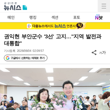
메인
랭킹
섹션
포토
권익현 부안군수 '3선' 고지…"지역 발전과
대통합"
기사등록
2026/06/04 02:09:57
가
가
구글에서 선호하는 매체로 추가