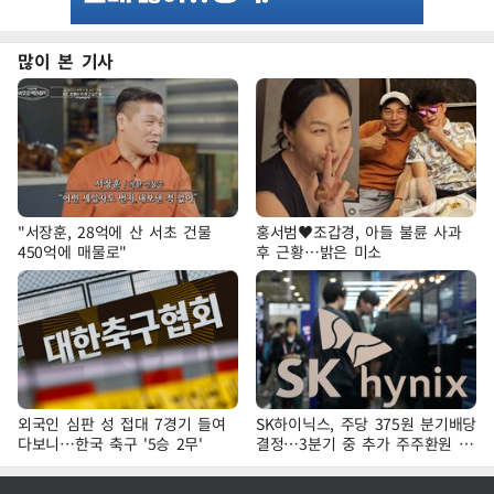
많이 본 기사
"서장훈, 28억에 산 서초 건물
홍서범♥조갑경, 아들 불륜 사과
450억에 매물로"
후 근황…밝은 미소
외국인 심판 성 접대 7경기 들여
SK하이닉스, 주당 375원 분기배당
다보니…한국 축구 '5승 2무'
결정…3분기 중 추가 주주환원 발
표