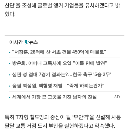
산단’을 조성해 글로벌 앵커 기업들을 유치하겠다고 밝
혔다.
이시간
핫
뉴스
"서장훈, 28억에 산 서초 건물 450억에 매물로"
방은희, 어머니 고독사에 오열 "이틀 만에 발견"
심판 성 접대 7경기 결과는?…한국 축구 '5승 2무'
응팔 최성원, 백혈병 재발…"죽게 하려는건가"
특히 T자형 철도망의 중심이 될 ‘부안역’을 신설해 사통
팔달 교통 거점 도시 부안을 실현하겠다고 약속했다.