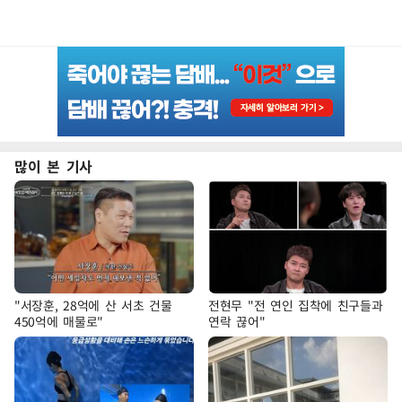
많이 본 기사
"서장훈, 28억에 산 서초 건물
전현무 "전 연인 집착에 친구들과
450억에 매물로"
연락 끊어"