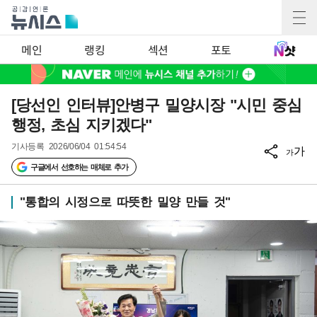
메인
랭킹
섹션
포토
[당선인 인터뷰]안병구 밀양시장 "시민 중심
행정, 초심 지키겠다"
기사등록
2026/06/04 01:54:54
가
가
구글에서 선호하는 매체로 추가
"통합의 시정으로 따뜻한 밀양 만들 것"