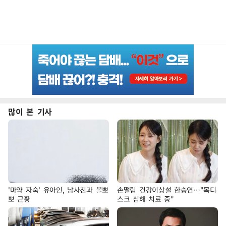
많이 본 기사
'마약 자숙' 유아인, 남사친과 볼뽀
손떨림 건강이상설 한승연…"목디
뽀 근황
스크 심해 치료 중"