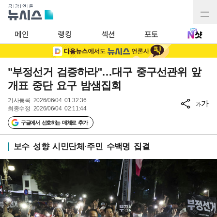
메인
랭킹
섹션
포토
"부정선거 검증하라"…대구 중구선관위 앞
개표 중단 요구 밤샘집회
기사등록
2026/06/04 01:32:36
가
가
최종수정
2026/06/04 02:11:44
구글에서 선호하는 매체로 추가
보수 성향 시민단체·주민 수백명 집결