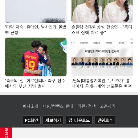
'마약 자숙' 유아인, 남사친과 볼뽀
손떨림 건강이상설 한승연…"목디
뽀 근황
스크 심해 치료 중"
‘축구의 신’ 아르헨티나 축구 선수
[단독]대통령기록관, '尹 추가' 홈
메시의 부친 지병 별세
페이지 공개…계엄 선포문은 빠져
회사소개
제휴/컨텐츠 판매
약관·정책
고충처리
PC화면
제보하기
앱 다운로드
맨위로↑
광
COPYRIGHTⓒ
NEWSIS
ALL RIGHTS RESERVED.
고
삭