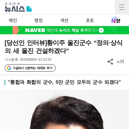
메인
랭킹
섹션
포토
[당선인 인터뷰]황이주 울진군수 “정의·상식
의 새 울진 건설하겠다”
기사등록
2026/06/04 01:10:35
가
가
구글에서 선호하는 매체로 추가
"통합과 화합의 군수, 5만 군민 모두의 군수 되겠다"