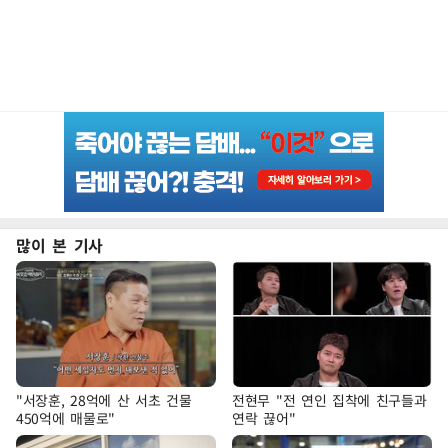
많이 본 기사
"서장훈, 28억에 산 서초 건물
전현무 "전 연인 집착에 친구들과
450억에 매물로"
연락 끊어"