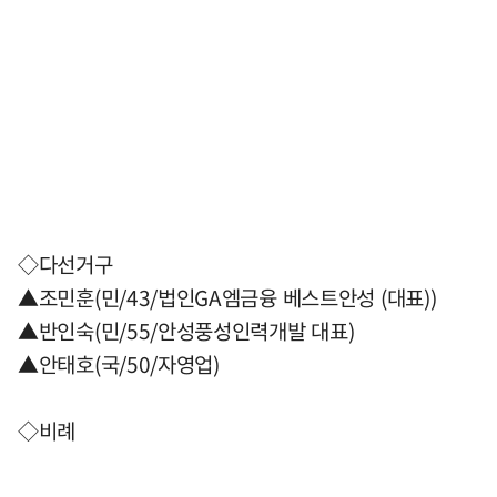
◇다선거구
▲조민훈(민/43/법인GA엠금융 베스트안성 (대표))
▲반인숙(민/55/안성풍성인력개발 대표)
▲안태호(국/50/자영업)
◇비례