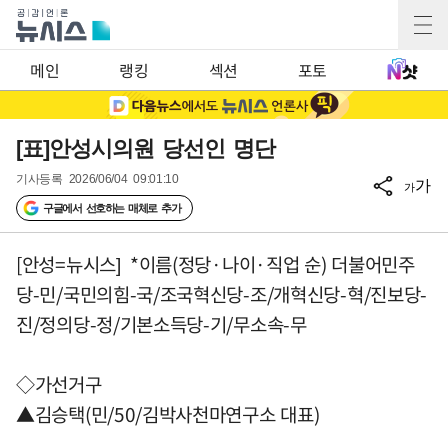
메인
랭킹
섹션
포토
[표]안성시의원 당선인 명단
기사등록
2026/06/04 09:01:10
가
가
구글에서 선호하는 매체로 추가
[안성=뉴시스] *이름(정당·나이·직업 순) 더불어민주
당-민/국민의힘-국/조국혁신당-조/개혁신당-혁/진보당-
진/정의당-정/기본소득당-기/무소속-무
◇가선거구
▲김승택(민/50/김박사천마연구소 대표)