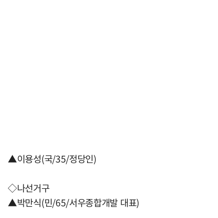
▲이용성(국/35/정당인)
◇나선거구
▲박만식(민/65/서우종합개발 대표)