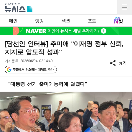
메인
랭킹
섹션
포토
[당선인 인터뷰] 추미애 "이재명 정부 신뢰,
지지로 압도적 성과"
기사등록
2026/06/04 02:14:49
가
가
구글에서 선호하는 매체로 추가
"대통령 선거 출마? 능력에 달렸다"