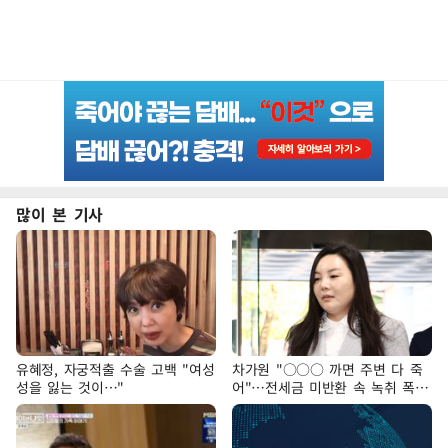
많이 본 기사
유혜정, 자궁적출 수술 고백 "여성
차가원 "○○○ 까면 주변 다 죽
성을 잃는 것이…"
어"…전세금 미반환 속 녹취 폭로
파장