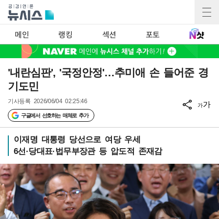
메인
랭킹
섹션
포토
'내란심판', '국정안정'…추미애 손 들어준 경
기도민
기사등록
2026/06/04 02:25:46
가
가
구글에서 선호하는 매체로 추가
이재명 대통령 당선으로 여당 우세
6선·당대표·법무부장관 등 압도적 존재감