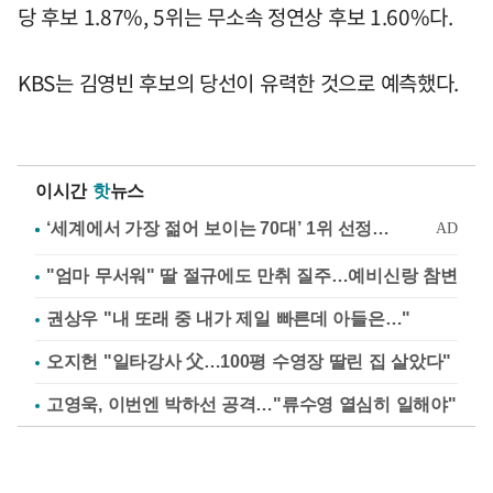
당 후보 1.87%, 5위는 무소속 정연상 후보 1.60%다.
KBS는 김영빈 후보의 당선이 유력한 것으로 예측했다.
이시간
핫
뉴스
"엄마 무서워" 딸 절규에도 만취 질주…예비신랑 참변
권상우 "내 또래 중 내가 제일 빠른데 아들은…"
오지헌 "일타강사 父…100평 수영장 딸린 집 살았다"
고영욱, 이번엔 박하선 공격…"류수영 열심히 일해야"