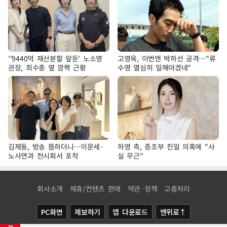
''9440억 재산분할 앞둔' 노소영
고영욱, 이번엔 박하선 공격…"류
관장, 최수종 옆 깜짝 근황
수영 열심히 일해야겠네"
김제동, 방송 뜸하더니…이문세·
하영 측, 증조부 친일 의혹에 "사
노사연과 전시회서 포착
실 무근"
회사소개
제휴/컨텐츠 판매
약관·정책
고충처리
PC화면
제보하기
앱 다운로드
맨위로↑