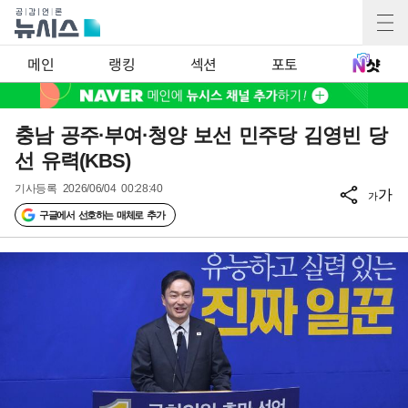
메인
랭킹
섹션
포토
충남 공주·부여·청양 보선 민주당 김영빈 당
선 유력(KBS)
기사등록
2026/06/04 00:28:40
가
가
구글에서 선호하는 매체로 추가