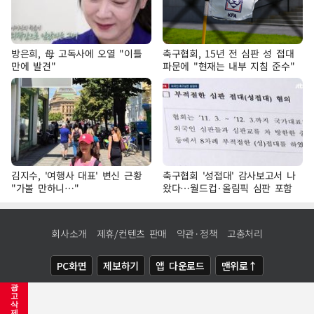
방은희, 母 고독사에 오열 "이틀
축구협회, 15년 전 심판 성 접대
만에 발견"
파문에 "현재는 내부 지침 준수"
김지수, '여행사 대표' 변신 근황
축구협회 '성접대' 감사보고서 나
"가볼 만하니…"
왔다…월드컵·올림픽 심판 포함
회사소개
제휴/컨텐츠 판매
약관·정책
고충처리
PC화면
제보하기
앱 다운로드
맨위로↑
광
COPYRIGHTⓒ
NEWSIS
ALL RIGHTS RESERVED.
고
삭
제