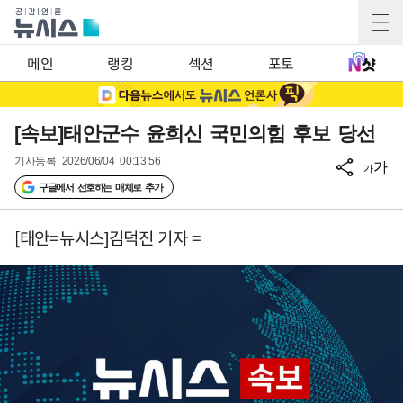
메인
랭킹
섹션
포토
[속보]태안군수 윤희신 국민의힘 후보 당선
기사등록
2026/06/04 00:13:56
가
가
구글에서 선호하는 매체로 추가
[태안=뉴시스]김덕진 기자 =