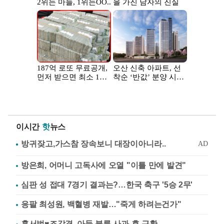
이시간
핫
뉴스
방은희, 어머니 고독사에 오열 "이틀 만에 발견"
심판 성 접대 7경기 결과는?…한국 축구 '5승 2무'
응팔 최성원, 백혈병 재발…"죽게 하려는건가"
홍서범♥조갑경, 아들 불륜 사과 후 근황