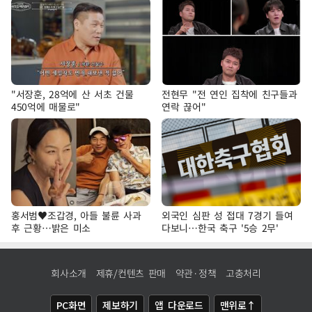
"서장훈, 28억에 산 서초 건물
전현무 "전 연인 집착에 친구들과
450억에 매물로"
연락 끊어"
홍서범♥조갑경, 아들 불륜 사과
외국인 심판 성 접대 7경기 들여
후 근황…밝은 미소
다보니…한국 축구 '5승 2무'
회사소개
제휴/컨텐츠 판매
약관·정책
고충처리
PC화면
제보하기
앱 다운로드
맨위로↑