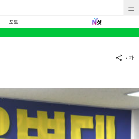
포토
가
가