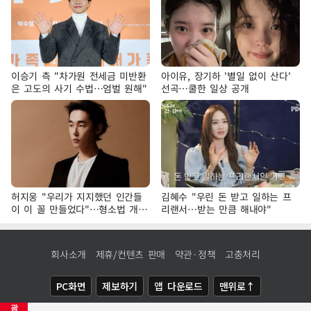
이승기 측 "차가원 전세금 미반환
아이유, 장기하 '별일 없이 산다'
은 고도의 사기 수법…엄벌 원해"
선곡…쿨한 일상 공개
허지웅 "우리가 지지했던 인간들
김혜수 "우린 돈 받고 일하는 프
이 이 꼴 만들었다"…형소법 개정
리랜서…받는 만큼 해내야"
에 격한 반응
회사소개
제휴/컨텐츠 판매
약관·정책
고충처리
PC화면
제보하기
앱 다운로드
맨위로↑
광