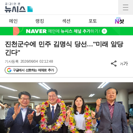
메인
랭킹
섹션
포토
진천군수에 민주 김명식 당선…"미래 앞당
긴다"
기사등록
2026/06/04 02:12:48
가
가
구글에서 선호하는 매체로 추가