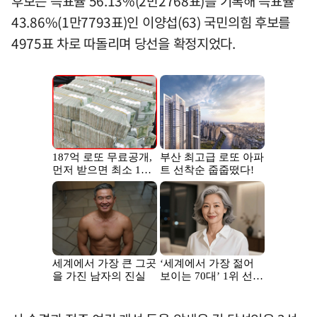
후보는 득표율 56.13%(2만2768표)를 기록해 득표율
43.86%(1만7793표)인 이양섭(63) 국민의힘 후보를
4975표 차로 따돌리며 당선을 확정지었다.