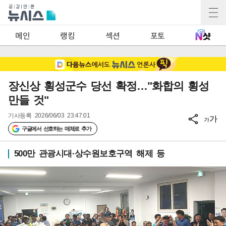
2
메인
랭킹
섹션
포토
장신상 횡성군수 당선 확정…"화합의 횡성
만들 것"
기사등록
2026/06/03 23:47:01
가
가
구글에서 선호하는 매체로 추가
500만 관광시대·상수원보호구역 해제 등