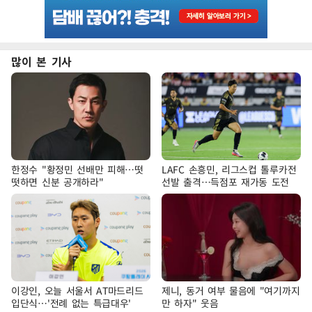
많이 본 기사
한정수 "황정민 선배만 피해…떳
LAFC 손흥민, 리그스컵 톨루카전
떳하면 신분 공개하라"
선발 출격…득점포 재가동 도전
이강인, 오늘 서울서 AT마드리드
제니, 동거 여부 물음에 "여기까지
입단식…'전례 없는 특급대우'
만 하자" 웃음