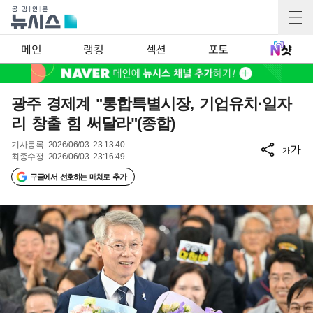
메인
랭킹
섹션
포토
광주 경제계 "통합특별시장, 기업유치·일자
리 창출 힘 써달라"(종합)
기사등록
2026/06/03 23:13:40
가
가
최종수정
2026/06/03 23:16:49
구글에서 선호하는 매체로 추가