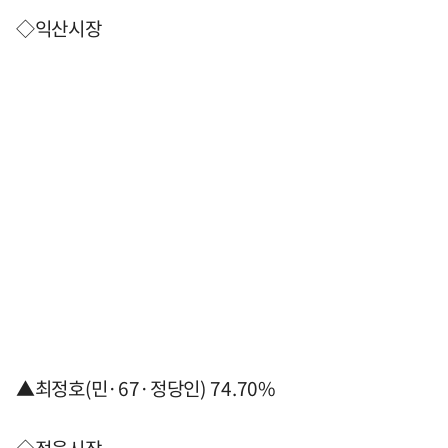
◇익산시장
▲최정호(민·67·정당인) 74.70%