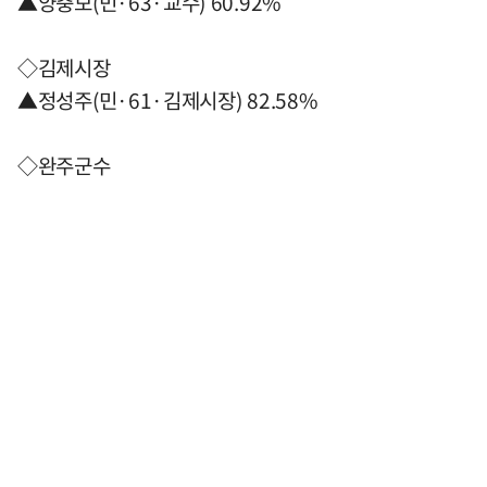
▲양충모(민·63·교수) 60.92%
◇김제시장
▲정성주(민·61·김제시장) 82.58%
◇완주군수