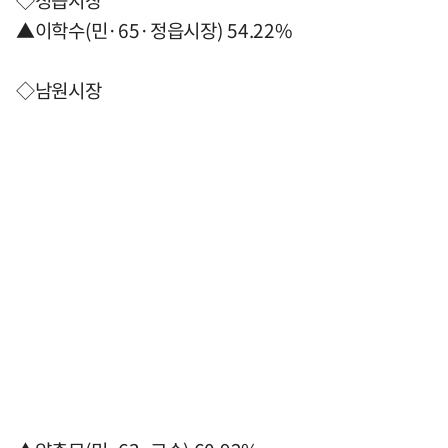
◇정읍시장
▲이학수(민·65·정읍시장) 54.22%
◇남원시장