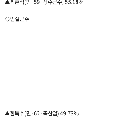
▲최훈식(민·59·장수군수) 55.18%
◇임실군수
▲한득수(민·62·축산업) 49.73%