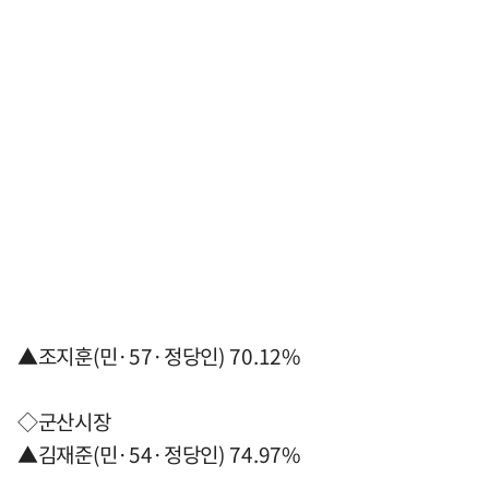
▲조지훈(민·57·정당인) 70.12%
◇군산시장
▲김재준(민·54·정당인) 74.97%