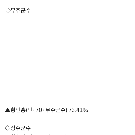
◇무주군수
▲황인홍(민·70·무주군수) 73.41%
◇장수군수