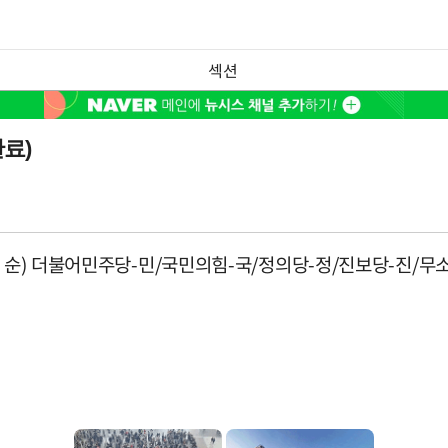
섹션
료)
업 순) 더불어민주당-민/국민의힘-국/정의당-정/진보당-진/무