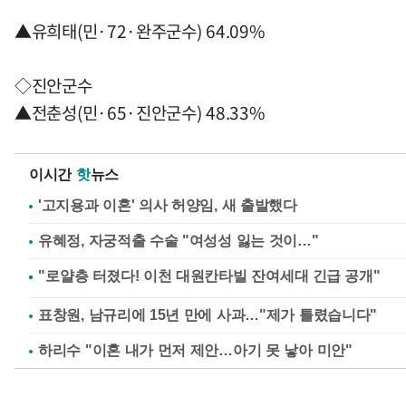
▲유희태(민·72·완주군수) 64.09%
◇진안군수
▲전춘성(민·65·진안군수) 48.33%
이시간
핫
뉴스
'고지용과 이혼' 의사 허양임, 새 출발했다
유혜정, 자궁적출 수술 "여성성 잃는 것이…"
표창원, 남규리에 15년 만에 사과…"제가 틀렸습니다"
하리수 "이혼 내가 먼저 제안…아기 못 낳아 미안"