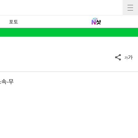
포토
가
가
소속-무