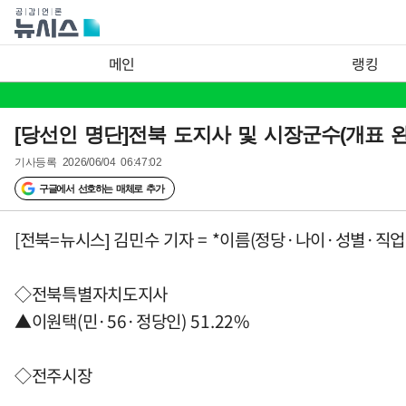
메인
랭킹
[당선인 명단]전북 도지사 및 시장군수(개표 완
기사등록
2026/06/04 06:47:02
구글에서 선호하는 매체로 추가
[전북=뉴시스] 김민수 기자 = *이름(정당·나이·성별·직
◇전북특별자치도지사
▲이원택(민·56·정당인) 51.22%
◇전주시장